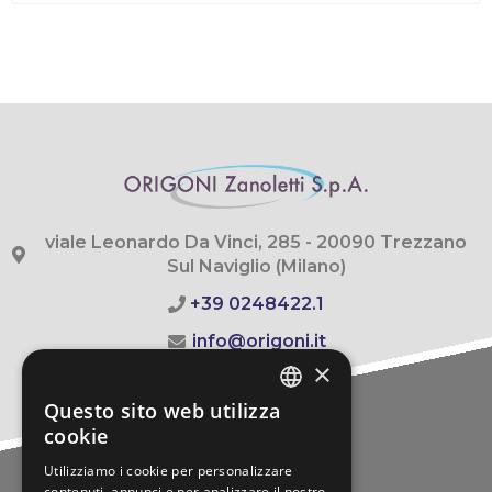
viale Leonardo Da Vinci, 285 - 20090 Trezzano
Sul Naviglio (Milano)
+39 0248422.1
info@origoni.it
×
Questo sito web utilizza
ITALIAN
cookie
MENU
ITALIAN
Utilizziamo i cookie per personalizzare
Painting line
contenuti, annunci e per analizzare il nostro