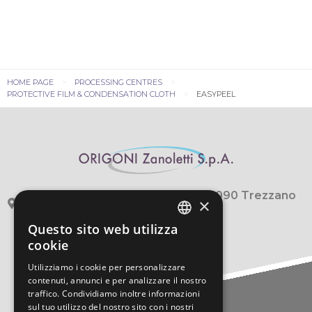
HOME PAGE
PROCESSING CENTRES
PROTECTIVE FILM & CONDENSATION CLOTH
EASYPEEL
viale Leonardo Da Vinci, 285 - 20090 Trezzano
×
Sul Naviglio (Milano)
Questo sito web utilizza
+39 0248422.1
ITALIAN
cookie
info@origoni.it
ITALIAN
Utilizziamo i cookie per personalizzare
contenuti, annunci e per analizzare il nostro
traffico. Condividiamo inoltre informazioni
sul tuo utilizzo del nostro sito con i nostri