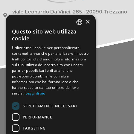
viale Leonardo Da Vinci, 285 - 20090 Trezzano
Sul Naviglio (Milano)
×
+39 0248422.1
Questo sito web utilizza
ITALIAN
cookie
info@origoni.it
ITALIAN
Utilizziamo i cookie per personalizzare
contenuti, annunci e per analizzare il nostro
traffico. Condividiamo inoltre informazioni
sul tuo utilizzo del nostro sito con i nostri
MENU
partner pubblicitari e di analisi che
potrebbero combinarle con altre
Painting line
informazioni che hai fornito loro o che
Processing Centres
hanno raccolto dal tuo utilizzo dei loro
servizi.
Leggi di più
Building & Construction
Who we are
STRETTAMENTE NECESSARI
Applications
Certifications
PERFORMANCE
Products
TARGETING
Processing