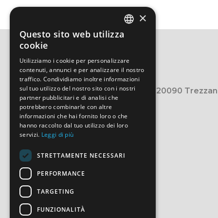
×
Questo sito web utilizza
ITALIAN
cookie
ITALIAN
Utilizziamo i cookie per personalizzare
contenuti, annunci e per analizzare il nostro
traffico. Condividiamo inoltre informazioni
sul tuo utilizzo del nostro sito con i nostri
viale Leonardo Da Vinci, 285 - 20090 Trezzano
partner pubblicitari e di analisi che
potrebbero combinarle con altre
+39 0248422.1
informazioni che hai fornito loro o che
info@origoni.it
hanno raccolto dal tuo utilizzo dei loro
servizi.
Leggi di più
STRETTAMENTE NECESSARI
PERFORMANCE
TARGETING
FUNZIONALITÀ