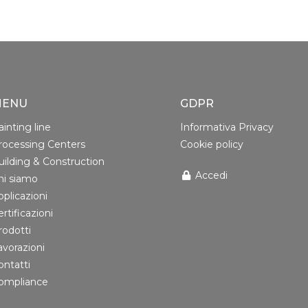
MENU
GDPR
ainting line
Informativa Privacy
rocessing Centers
Cookie policy
uilding & Construction
Accedi
hi siamo
pplicazioni
rtificazioni
rodotti
avorazioni
ontatti
ompliance