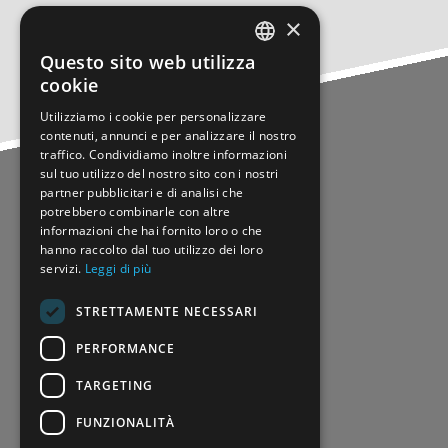
info@origoni.it
×
Questo sito web utilizza
ITALIAN
cookie
ITALIAN
MENU
Utilizziamo i cookie per personalizzare
contenuti, annunci e per analizzare il nostro
Painting line
traffico. Condividiamo inoltre informazioni
Processing Centers
sul tuo utilizzo del nostro sito con i nostri
partner pubblicitari e di analisi che
Building & Construction
potrebbero combinarle con altre
Chi siamo
informazioni che hai fornito loro o che
Applicazioni
hanno raccolto dal tuo utilizzo dei loro
servizi.
Leggi di più
Certificazioni
Prodotti
STRETTAMENTE NECESSARI
Lavorazioni
Contatti
PERFORMANCE
Compliance
TARGETING
GDPR
FUNZIONALITÀ