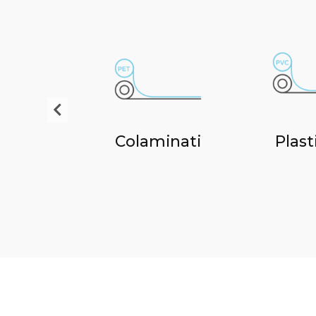
ti piani
Colaminati
Plast
cati