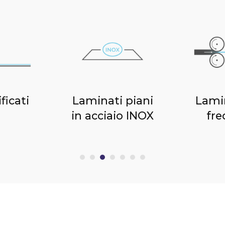
ificati
Laminati piani
Lami
in acciaio INOX
fr